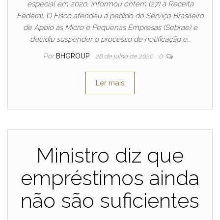
especial em 2020, informou ontem (27) a Receita
Federal. O Fisco atendeu a pedido do Serviço Brasileiro
de Apoio às Micro e Pequenas Empresas (Sebrae) e
decidiu suspender o processo de notificação e…
Por
BHGROUP
28 de julho de 2020
0
Ler mais
Ministro diz que
empréstimos ainda
não são suficientes