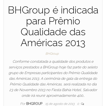
BHGroup é indicada
para Prêmio
Qualidade das
Américas 2013
BHGroup
Conforme constatada a qualidade dos produtos e
serviços prestados a BHGroup hoje faz parte do seleto
grupo de Empresas participantes do Prêmio Qualidade
das Américas 2013. A cerimônia de gala da entrega do
Prêmio Qualidade das Américas, será realizada no dia
23 de Novembro 2013 no Fiesta Bahia Hotel, Salvador
onde irá reunir aproximadamente 400…
Por
BHGROUP
15 de agosto de 2013
0