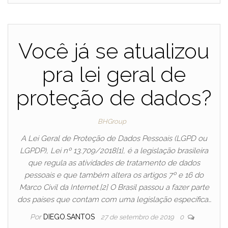
Você já se atualizou
pra lei geral de
proteção de dados?
BHGroup
A Lei Geral de Proteção de Dados Pessoais (LGPD ou
LGPDP), Lei nº 13.709/2018[1], é a legislação brasileira
que regula as atividades de tratamento de dados
pessoais e que também altera os artigos 7º e 16 do
Marco Civil da Internet.[2] O Brasil passou a fazer parte
dos países que contam com uma legislação específica…
Por
DIEGO.SANTOS
27 de setembro de 2019
0