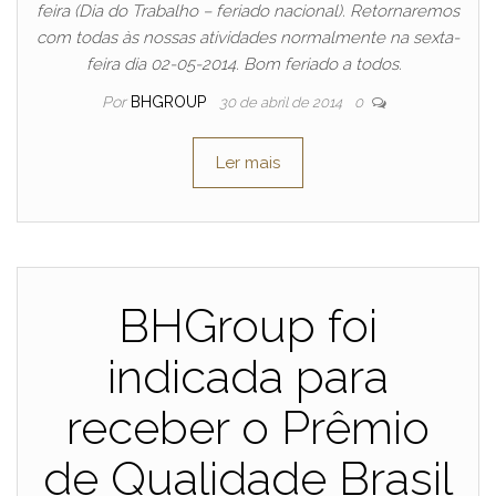
feira (Dia do Trabalho – feriado nacional). Retornaremos
com todas às nossas atividades normalmente na sexta-
feira dia 02-05-2014. Bom feriado a todos.
Por
BHGROUP
30 de abril de 2014
0
Ler mais
BHGroup foi
indicada para
receber o Prêmio
de Qualidade Brasil