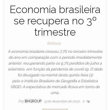
Economia brasileira
se recupera no 3º
trimestre
BHGroup
A economia brasileira cresceu 7,7% no terceiro trimestre
do ano em comparação com o período imediatamente
anterior, recuperando parte os 9,7% perdidos de julho a
setembro, em função da pandemia de covid-19. O dado
foi divulgado na manhã desta quinta-feira (3)
pelo o Instituto Brasileiro de Geografia e Estatística
(IBGE). A expectativa do mercado ficava em torno de
uma…
Por
BHGROUP
9 de dezembro de 2020
0