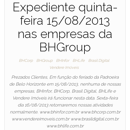
Expediente quinta-
feira 15/08/2013
nas empresas da
BHGroup
BHCorp
BHGroup
BHInfor
BHLife
Brasil Digital
Vendere Imóveis
Prezados Clientes, Em função do feriado da Padroeira
de Belo Horizonte em 15/08/2013, nenhuma de nossas
empresas, BHInfor, BHCorp, Brasil Digital, BHLife e
Vendere Imóveis irá funcionar nesta data. Sexta-feira
dia 16/08/2013 retornaremos nossas atividades
normalmente. www.bhinfor.com.br www.bhcorp.com.br
www.vendereimoveis.com.br www.brasildigital.com.br
www.bhlife.com.br