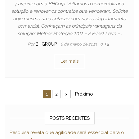
parceria com a BHCorp. Voltamos a comercializar a
solução e renovar os contratos que venceram. Solicite
hoje mesmo uma cotação com nosso departamento
comercial. Conheçam as principais vantagens da
solução: Melhor Proteção 2012 – AV-Test Leve –…
Por
BHGROUP
8 de março de 2013
0
Ler mais
Paginação de posts
1
2
3
Próximo
POSTS RECENTES
Pesquisa revela que agilidade será essencial para o