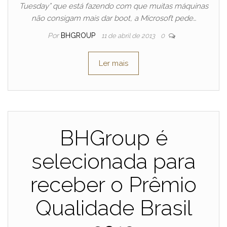
Tuesday” que está fazendo com que muitas máquinas
não consigam mais dar boot, a Microsoft pede…
Por
BHGROUP
11 de abril de 2013
0
Ler mais
BHGroup é
selecionada para
receber o Prêmio
Qualidade Brasil