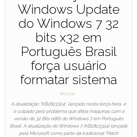
Windows Update
do Windows 7 32
bits x32 em
Português Brasil
força usuário
formatar sistema
BHCorp
A atualização “KB2823324”, lançado nesta terça-feira, é
o culpado pelo problema que afeta máquinas com a
versão de 32 Bits (x86) do Windows 7 em Português
Brasil. A atualização do Windows 7 (KB2823324) lançada
pela Microsoft como parte da tradicional “Patch