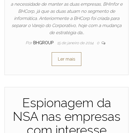
a necessidade de manter as duas empresas, BHInfor e
BHCorp, já que as duas atuam no segmento de
informática. Anteriormente a BHCorp foi criada para
separar o Varejo do Corporativo, hoje com a mudança
de estratégia da…
Por
BHGROUP
15 de janeiro de 2014
0
Ler mais
Espionagem da
NSA nas empresas
com interesse