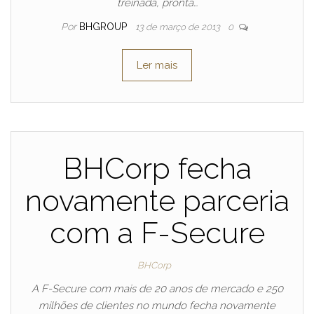
treinada, pronta…
Por
BHGROUP
13 de março de 2013
0
Ler mais
BHCorp fecha
novamente parceria
com a F-Secure
BHCorp
A F-Secure com mais de 20 anos de mercado e 250
milhões de clientes no mundo fecha novamente