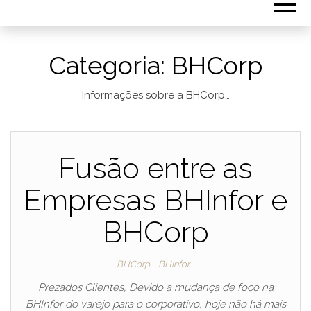
Categoria:
BHCorp
Informações sobre a BHCorp…
Fusão entre as
Empresas BHInfor e
BHCorp
BHCorp
BHInfor
Prezados Clientes, Devido a mudança de foco na
BHInfor do varejo para o corporativo, hoje não há mais