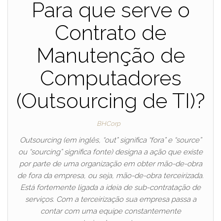
Para que serve o
Contrato de
Manutenção de
Computadores
(Outsourcing de TI)?
BHCorp
Outsourcing (em inglês, “out” significa “fora” e “source”
ou “sourcing” significa fonte) designa a ação que existe
por parte de uma organização em obter mão-de-obra
de fora da empresa, ou seja, mão-de-obra terceirizada.
Está fortemente ligada a ideia de sub-contratação de
serviços. Com a terceirização sua empresa passa a
contar com uma equipe constantemente