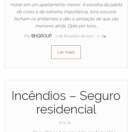
morar em um apartamento menor: A escolha da paleta
de cores é de extrema importância, tons escuros
fecham os ambientes e dão a sensação de que são
menores ainda. Opte por tons…
Por
BHGROUP
2 de fevereiro de 2017
0
Ler mais
Incêndios – Seguro
residencial
BHLife