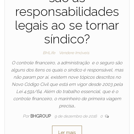
responsabilidades
legais ao se tornar
síndico?
BHLife
Vendere Imóveis
O controle financeiro, a administração e o seguro são
alguns dos itens os quais o síndico é responsável, mas
não param por aí, existem nove tópicos descritos no
Novo Código Civil que está em vigor desde 2003 pela
Lei 4.591/64. Além do trabalho essencial, que é o
controle financeiro, o marinheiro de primeira viagem
precisa…
Por
BHGROUP
9 de dezembro de 2016
0
Ler mais