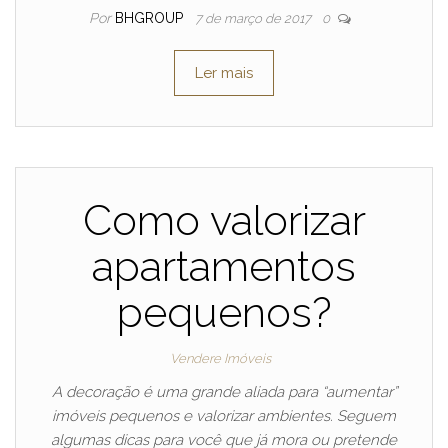
Por
BHGROUP
7 de março de 2017
0
Ler mais
Como valorizar
apartamentos
pequenos?
Vendere Imóveis
A decoração é uma grande aliada para “aumentar”
imóveis pequenos e valorizar ambientes. Seguem
algumas dicas para você que já mora ou pretende