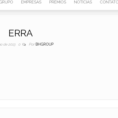
GRUPO
EMPRESAS
PRÊMIOS
NOTÍCIAS
CONTAT
ERRA
Por
BHGROUP
ho de 2013
0