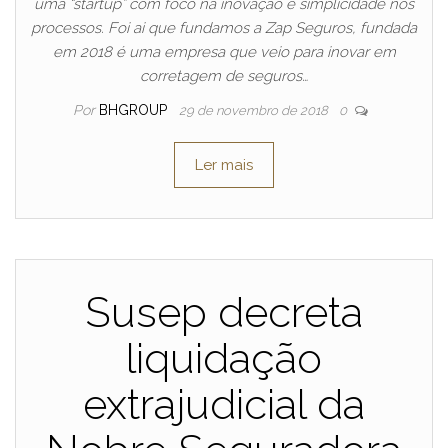
uma “startup” com foco na inovação e simplicidade nos
processos. Foi ai que fundamos a Zap Seguros, fundada
em 2018 é uma empresa que veio para inovar em
corretagem de seguros…
Por
BHGROUP
29 de novembro de 2018
0
Ler mais
Susep decreta
liquidação
extrajudicial da