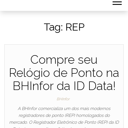
Tag:
REP
Compre seu
Relógio de Ponto na
BHInfor da ID Data!
BHInfor
A BHInfor comercializa um dos mais modernos
registradores de ponto (REP) homologados do
mercado. O Registrador Eletrônico de Ponto (REP) da ID