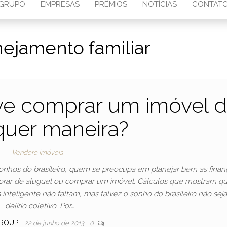
GRUPO
EMPRESAS
PRÊMIOS
NOTÍCIAS
CONTAT
nejamento familiar
ve comprar um imóvel 
quer maneira?
Vendere Imóveis
onhos do brasileiro, quem se preocupa em planejar bem as finan
rar de aluguel ou comprar um imóvel. Cálculos que mostram q
 inteligente não faltam, mas talvez o sonho do brasileiro não sej
delírio coletivo. Por…
ROUP
22 de junho de 2013
0