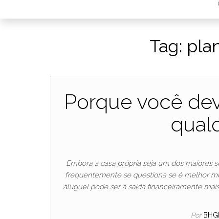
Tag:
pla
Porque você de
qual
Embora a casa própria seja um dos maiores s
frequentemente se questiona se é melhor mo
aluguel pode ser a saída financeiramente mais
Por
BHG