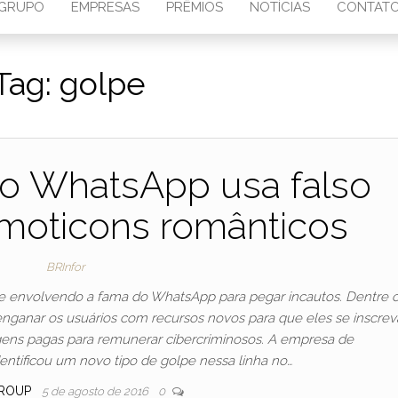
GRUPO
EMPRESAS
PRÊMIOS
NOTÍCIAS
CONTAT
Tag:
golpe
o WhatsApp usa falso
moticons românticos
BRInfor
 envolvendo a fama do WhatsApp para pegar incautos. Dentre 
nganar os usuários com recursos novos para que eles se inscre
ens pagas para remunerar cibercriminosos. A empresa de
dentificou um novo tipo de golpe nessa linha no…
ROUP
5 de agosto de 2016
0