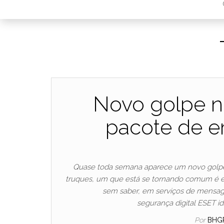
Novo golpe n
pacote de e
Quase toda semana aparece um novo golpe
truques, um que está se tornando comum é e
sem saber, em serviços de mensag
segurança digital ESET i
Por
BHG