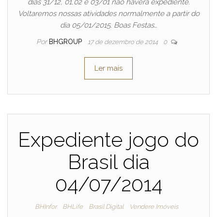
dias 31/12, 01,02 e 03/01 não haverá expediente.
Voltaremos nossas atividades normalmente a partir do
dia 05/01/2015. Boas Festas…
Por
BHGROUP
17 de dezembro de 2014
0
Ler mais
Expediente jogo do
Brasil dia
04/07/2014
BHInfor
BHLife
Brasil Digital
Vendere Imóveis