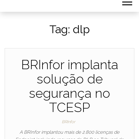
Tag:
dlp
BRInfor implanta
solução de
segurança no
TCESP
BRInfor
A BRInfor implantou mais de 2.800 licenças de