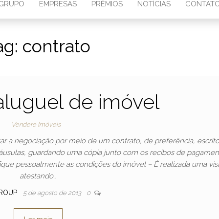
GRUPO
EMPRESAS
PRÊMIOS
NOTÍCIAS
CONTAT
ag:
contrato
aluguel de imóvel
Vendere Imóveis
 a negociação por meio de um contrato, de preferência, escrito
cláusulas, guardando uma cópia junto com os recibos de pagamen
fique pessoalmente as condições do imóvel – É realizada uma vist
atestando…
ROUP
5 de agosto de 2013
0