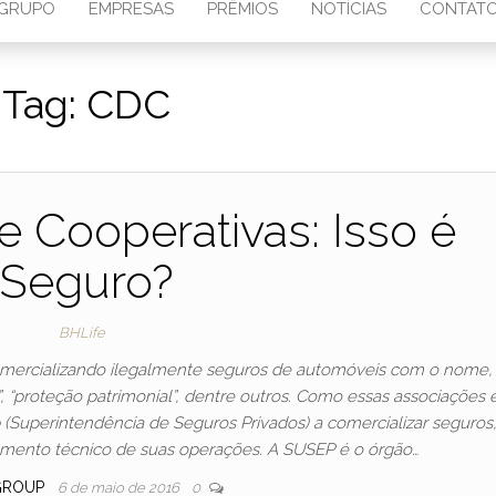
GRUPO
EMPRESAS
PRÊMIOS
NOTÍCIAS
CONTAT
Tag:
CDC
 Cooperativas: Isso é
Seguro?
BHLife
omercializando ilegalmente seguros de automóveis com o nome,
”, “proteção patrimonial”, dentre outros. Como essas associações 
 (Superintendência de Seguros Privados) a comercializar seguros
mento técnico de suas operações. A SUSEP é o órgão…
GROUP
6 de maio de 2016
0