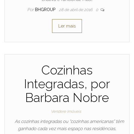
Por
BHGROUP
28 de abril de 2016
0
Ler mais
Cozinhas
Integradas, por
Barbara Nobre
Vendere Imóveis
As cozinhas integradas ou “cozinhas americanas” têm
ganhado cada vez mais espaço nas residências,