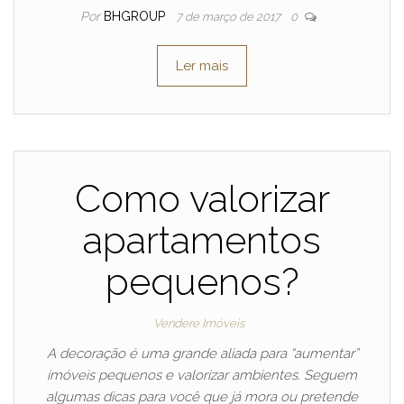
Por
BHGROUP
7 de março de 2017
0
Ler mais
Como valorizar
apartamentos
pequenos?
Vendere Imóveis
A decoração é uma grande aliada para “aumentar”
imóveis pequenos e valorizar ambientes. Seguem
algumas dicas para você que já mora ou pretende