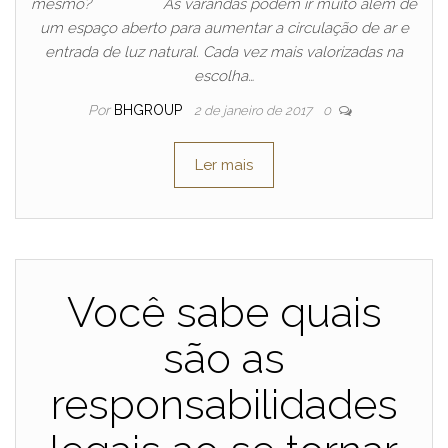
mesmo? As varandas podem ir muito além de
um espaço aberto para aumentar a circulação de ar e
entrada de luz natural. Cada vez mais valorizadas na
escolha…
Por
BHGROUP
2 de janeiro de 2017
0
Ler mais
Você sabe quais
são as
responsabilidades