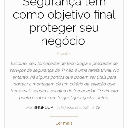
Segurança tem
como objetivo final
proteger seu
negócio.
BHInfor
Escolher seu fornecedor de tecnologia e prestador de
serviços de segurança de TI não é uma tarefa trivial. No
entanto, há alguns pontos que podem ser úteis para
nortear a montagem de um critério de seleção que
torne mais segura a escolha do fornecedor: O primeiro
ponto é saber com “o que” quer gastar, antes…
Por
BHGROUP
7 de junho de 2016
0
Ler mais