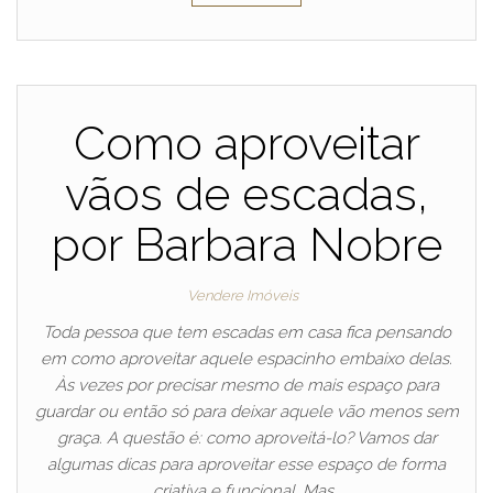
Como aproveitar
vãos de escadas,
por Barbara Nobre
Vendere Imóveis
Toda pessoa que tem escadas em casa fica pensando
em como aproveitar aquele espacinho embaixo delas.
Às vezes por precisar mesmo de mais espaço para
guardar ou então só para deixar aquele vão menos sem
graça. A questão é: como aproveitá-lo? Vamos dar
algumas dicas para aproveitar esse espaço de forma
criativa e funcional. Mas…