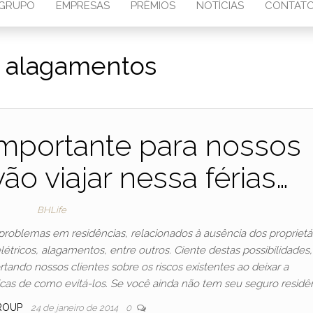
GRUPO
EMPRESAS
PRÊMIOS
NOTÍCIAS
CONTAT
:
alagamentos
mportante para nossos
ão viajar nessa férias…
BHLife
oblemas em residências, relacionados à ausência dos proprietár
étricos, alagamentos, entre outros. Ciente destas possibilidades,
ndo nossos clientes sobre os riscos existentes ao deixar a
cas de como evitá-los. Se você ainda não tem seu seguro residê
ROUP
24 de janeiro de 2014
0