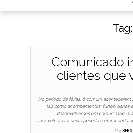
Tag
Comunicado i
clientes que v
No período de férias, é comum acontecerem pr
tais como arrombamentos, furtos, danos el
desenvolvemos um comunicado, alerta
casa vulnerável neste período e oferecendo di
Por
BHG