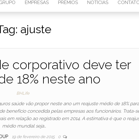
GRUPO
EMPRESAS
PRÊMIOS
NOTÍCIAS
CONTAT
Tag:
ajuste
e corporativo deve ter
 de 18% neste ano
BHLife
guros saúde vão propor neste ano um reajuste médio de 18% para
e benefício concedida pelas empresas aos funcionários. Trata-s
s em relação ao registrado em 2014. A estimativa é que o reaju
médio mundial seja…
OUP
19 de fevereiro de 2015
0