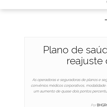
Plano de saúd
reajuste
As operadoras e seguradoras de planos e se
convênios médicos corporativos, modalidade d
um aumento de quase dois pontos percentuai
Por
BHGR