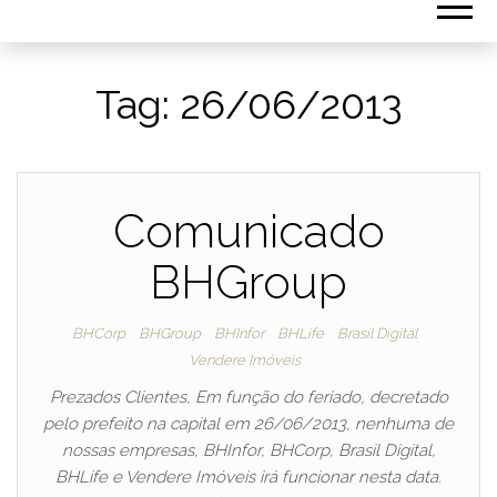
Tag:
26/06/2013
Comunicado
BHGroup
BHCorp
BHGroup
BHInfor
BHLife
Brasil Digital
Vendere Imóveis
Prezados Clientes, Em função do feriado, decretado
pelo prefeito na capital em 26/06/2013, nenhuma de
nossas empresas, BHInfor, BHCorp, Brasil Digital,
BHLife e Vendere Imóveis irá funcionar nesta data.